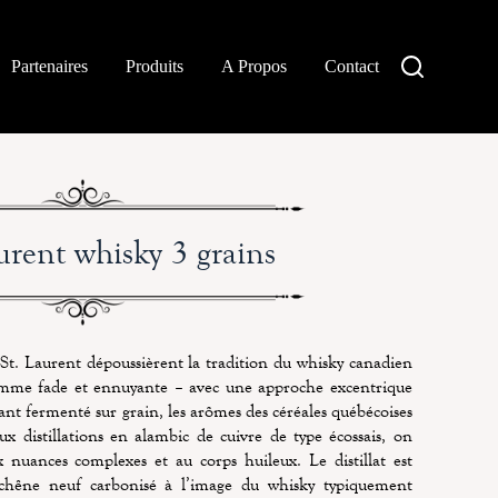
Partenaires
Produits
A Propos
Contact
aurent whisky 3 grains
u St. Laurent dépoussièrent la tradition du whisky canadien
omme fade et ennuyante – avec une approche excentrique
ant fermenté sur grain, les arômes des céréales québécoises
x distillations en alambic de cuivre de type écossais, on
x nuances complexes et au corps huileux. Le distillat est
e chêne neuf carbonisé à l’image du whisky typiquement