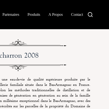
Partenaires
Produits
A Propos
Contact
charron 2008
ne eau-de-vie de qualité supérieure produite par le
lerie familiale située dans le Bas-Armagnac en France.
elon les méthodes traditionnelles de distillation et de
smises de génération en génération au sein de la famille
un millésime exceptionnel dans le Bas-Armagnac, avec des
e récoltés sur les parcelles de la propriété du Domaine de